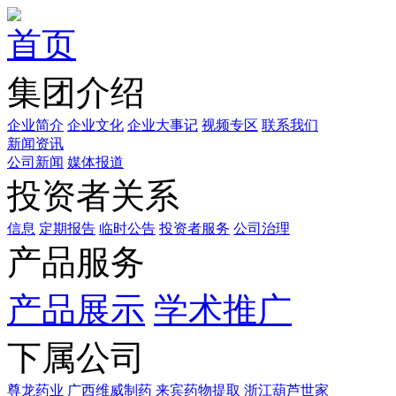
首页
集团介绍
企业简介
企业文化
企业⼤事记
视频专区
联系我们
新闻资讯
公司新闻
媒体报道
投资者关系
信息
定期报告
临时公告
投资者服务
公司治理
产品服务
产品展示
学术推广
下属公司
尊龙药业
广西维威制药
来宾药物提取
浙江葫芦世家