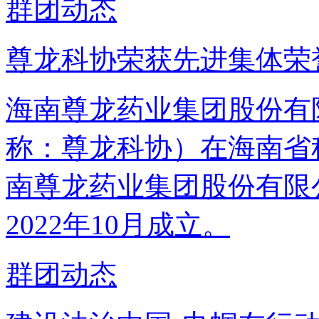
群团动态
尊龙科协荣获先进集体荣
海南尊龙药业集团股份有
称：尊龙科协）在海南省
南尊龙药业集团股份有限
2022年10月成立。
群团动态