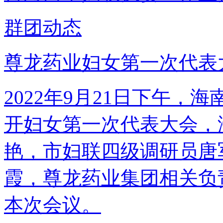
群团动态
尊龙药业妇女第一次代表
2022年9月21日下午
开妇女第一次代表大会，
艳，市妇联四级调研员唐
霞，尊龙药业集团相关负
本次会议。