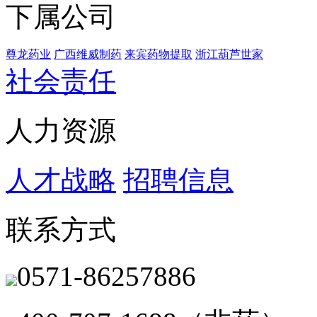
下属公司
尊龙药业
广西维威制药
来宾药物提取
浙江葫芦世家
社会责任
人力资源
人才战略
招聘信息
联系方式
0571-86257886