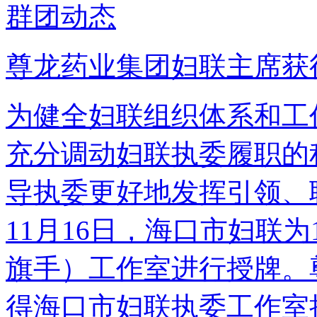
群团动态
尊龙药业集团妇联主席获
为健全妇联组织体系和工
充分调动妇联执委履职的
导执委更好地发挥引领、联
11月16日，海口市妇联
旗手）工作室进行授牌。
得海口市妇联执委工作室