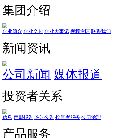
集团介绍
企业简介
企业文化
企业⼤事记
视频专区
联系我们
新闻资讯
公司新闻
媒体报道
投资者关系
信息
定期报告
临时公告
投资者服务
公司治理
产品服务