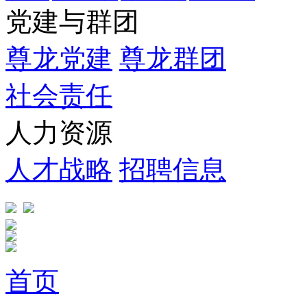
党建与群团
尊龙党建
尊龙群团
社会责任
人力资源
人才战略
招聘信息
首页