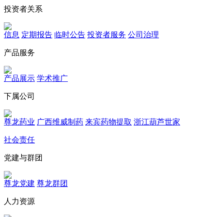
投资者关系
信息
定期报告
临时公告
投资者服务
公司治理
产品服务
产品展示
学术推广
下属公司
尊龙药业
广西维威制药
来宾药物提取
浙江葫芦世家
社会责任
党建与群团
尊龙党建
尊龙群团
人力资源