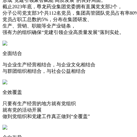
形成“党建引领聚智赋能 高质发展”的良好局面。
截止2023年底，尊龙药业集团党委拥有直属党支部2个，
分子公司党支部3个共112名党员，集团高管团队党员占有率80
党员占职工总数的5%，分布在集团研发、
生产、营销、职能等全产业链条，
强有力的组织确保“党建引领企业高质量发展”落到实处。
全面结合
与企业生产经营相结合，与企业文化相结合
与群团组织相结合，与社会公益相结合
全效覆盖
只要有生产经营的地方就有党组织
就有党的活动开展
做到党组织和党建工作真正做到“全覆盖”